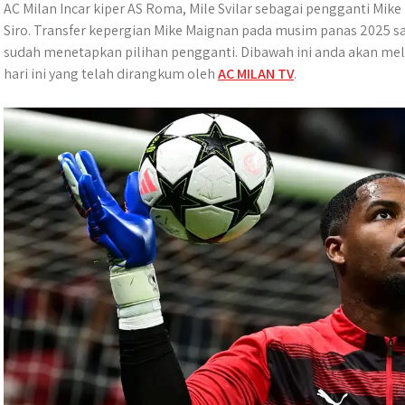
a
c
s
l
y
n
AC Milan Incar kiper AS Roma, Mile Svilar sebagai pengganti Mi
t
e
s
e
p
e
Siro. Transfer kepergian Mike Maignan pada musim panas 2025 sa
s
b
e
g
e
sudah menetapkan pilihan pengganti. Dibawah ini anda akan mel
A
o
n
r
hari ini yang telah dirangkum oleh
AC MILAN TV
.
p
o
g
a
p
k
e
m
r