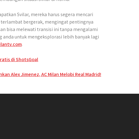
patkan Svilar, mereka harus segera mencari
eh terlambat bergerak, mengingat pentingnya
an bisa melewati transisi ini tanpa mengalami
g anda untuk mengeksplorasi lebih banyak lagi
ilantv.com
.
ratis di ShotsGoal
kan Alex Jimenez, AC Milan Melobi Real Madrid!