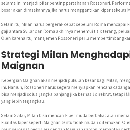
selama ini menjadi pilar penting pertahanan Rossoneri. Perform
besar akan dirasakannya jika harus menggantikan kiper sekelas 
Selain itu, Milan harus bergerak cepat sebelum Roma mencapai ke
gaji antara Svilar dan Roma akhirnya menemui titik terang, pelu
Oleh karena itu, manajemen Rossoneri perlu mempertimbangkan ops
Strategi Milan Menghadapi
Maignan
Kepergian Maignan akan menjadi pukulan besar bagi Milan, meng
ini. Namun, Rossoneri harus segera menyiapkan rencana cadanga
bisa menjadi solusi jangka panjang jika berhasil direkrut, tetapi
yang lebih terjangkau.
Selain Svilar, Milan bisa mencari kiper muda berbakat atau mem
kualitas kiper seperti Maignan tentu tidak mudah ditemukan. Ole
mempercepat negosiasi dengan Maignan sambil memantau perkem