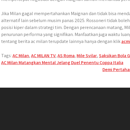
Jika Milan gagal mempertahankan Maignan dan tidak bisa menda
alternatif lain sebelum musim panas 2025. Rossoneri tidak bol
posisi kiper dalam strategi tim. Dengan perencanaan matang, Mil
penurunan performa yang signifikan. Manfaatkan juga waktu luan
tentang berita ac milan terupdate lainnya hanya dengan klik
acm
Tags:
AC Milan
,
AC MILAN TV
,
AS Roma
,
Mile Svilar
,
Saksikan Bola G
Post
AC Milan Matangkan Mental Jelang Duel Penentu Coppa Italia
Demi Pertahan
navigation