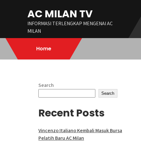
Skip
AC MILAN TV
to
content
INFORMASI TERLENGKAP MENGENAI AC
MILAN
Home
Search
Search
Recent Posts
Vincenzo Italiano Kembali Masuk Bursa
Pelatih Baru AC Milan