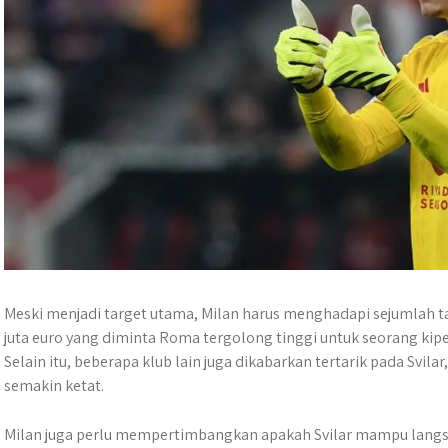
Meski menjadi target utama, Milan harus menghadapi sejumlah t
juta euro yang diminta Roma tergolong tinggi untuk seorang kip
Selain itu, beberapa klub lain juga dikabarkan tertarik pada Svila
semakin ketat.
Milan juga perlu mempertimbangkan apakah Svilar mampu langs