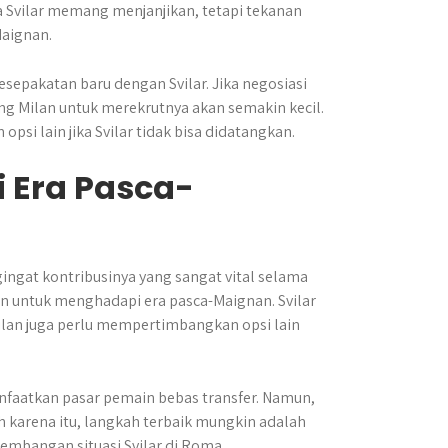
a Svilar memang menjanjikan, tetapi tekanan
Maignan.
sepakatan baru dengan Svilar. Jika negosiasi
ang Milan untuk merekrutnya akan semakin kecil.
i lain jika Svilar tidak bisa didatangkan.
 Era Pasca-
ingat kontribusinya yang sangat vital selama
n untuk menghadapi era pasca-Maignan. Svilar
 Milan juga perlu mempertimbangkan opsi lain
anfaatkan pasar pemain bebas transfer. Namun,
h karena itu, langkah terbaik mungkin adalah
bangan situasi Svilar di Roma.