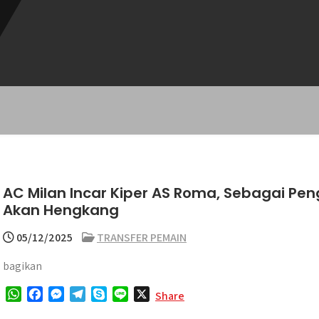
AC Milan Incar Kiper AS Roma, Sebagai Pen
Akan Hengkang
05/12/2025
TRANSFER PEMAIN
bagikan
W
F
M
T
S
L
X
Share
h
a
e
e
k
i