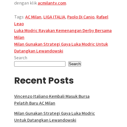
dengan klik
acmilantv.com
.
Tags:
AC Milan
,
LIGA ITALIA
,
Paolo Di Canio
,
Rafael
Leao
Post
Luka Modric Rayakan Kemenangan Derby Bersama
Milan
navigation
Milan Gunakan Strategi Gaya Luka Modric Untuk
Datangkan Lewandowski
Search
Search
Recent Posts
Vincenzo Italiano Kembali Masuk Bursa
Pelatih Baru AC Milan
Milan Gunakan Strategi Gaya Luka Modric
Untuk Datangkan Lewandowski