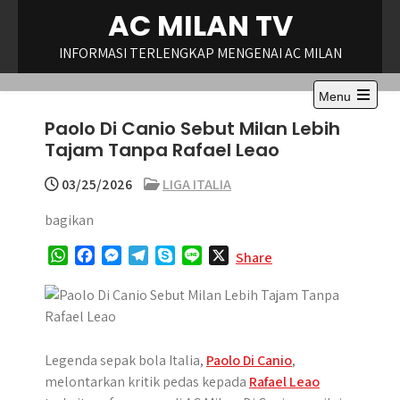
Skip
AC MILAN TV
to
content
INFORMASI TERLENGKAP MENGENAI AC MILAN
Menu
Open
Paolo Di Canio Sebut Milan Lebih
the
main
Tajam Tanpa Rafael Leao
menu
03/25/2026
LIGA ITALIA
bagikan
W
F
M
T
S
L
X
Share
h
a
e
e
k
i
a
c
s
l
y
n
t
e
s
e
p
e
s
b
e
g
e
A
o
n
r
Legenda sepak bola Italia,
Paolo Di Canio
,
p
o
g
a
melontarkan kritik pedas kepada
Rafael Leao
p
k
e
m