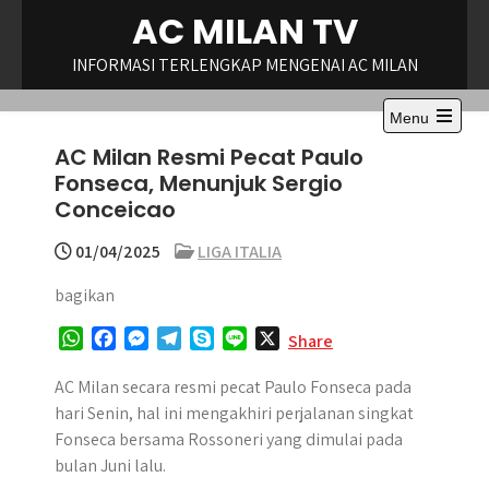
Skip
AC MILAN TV
to
content
INFORMASI TERLENGKAP MENGENAI AC MILAN
Menu
Open
AC Milan Resmi Pecat Paulo
the
main
Fonseca, Menunjuk Sergio
menu
Conceicao
01/04/2025
LIGA ITALIA
bagikan
W
F
M
T
S
L
X
Share
h
a
e
e
k
i
a
c
s
l
y
n
AC Milan secara resmi pecat Paulo Fonseca pada
t
e
s
e
p
e
hari Senin, hal ini mengakhiri perjalanan singkat
s
b
e
g
e
Fonseca bersama Rossoneri yang dimulai pada
A
o
n
r
bulan Juni lalu.
p
o
g
a