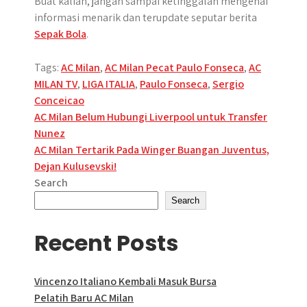
Buat kalian, jangan sampai ketinggalan mengenai
informasi menarik dan terupdate seputar berita
Sepak Bola
.
Tags:
AC Milan
,
AC Milan Pecat Paulo Fonseca
,
AC
MILAN TV
,
LIGA ITALIA
,
Paulo Fonseca
,
Sergio
Conceicao
Post
AC Milan Belum Hubungi Liverpool untuk Transfer
Nunez
navigation
AC Milan Tertarik Pada Winger Buangan Juventus,
Dejan Kulusevski!
Search
Search
Recent Posts
Vincenzo Italiano Kembali Masuk Bursa
Pelatih Baru AC Milan