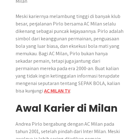
r
Meski kariernya melambung tinggi di banyak klub
besar, perjalanan Pirlo bersama AC Milan selalu
dikenang sebagai puncak kejayaannya. Pirlo adalah
simbol dari keanggunan permainan, penguasaan
bola yang luar biasa, dan eksekusi bola mati yang
memukau. Bagi AC Milan, Pirlo bukan hanya
sekadar pemain, tetapi juga jantung dari
permainan mereka pada era 2000-an. Buat kalian
yang tidak ingin ketinggalan informasi terupdate
mengenai seputaran tentang SEPAK BOLA, kalian
bisa kunjungi
AC MILAN TV
.
Awal Karier di Milan
Andrea Pirlo bergabung dengan AC Milan pada
tahun 2001, setelah pindah dari Inter Milan. Meski
awalnya ia lebih sering dijadikan pemain