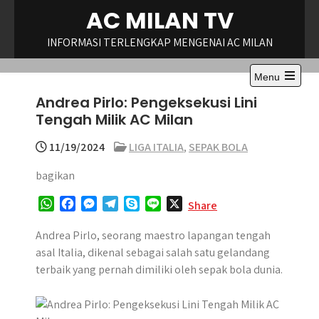
Skip
AC MILAN TV
to
content
INFORMASI TERLENGKAP MENGENAI AC MILAN
Menu
Open
Andrea Pirlo: Pengeksekusi Lini
the
main
Tengah Milik AC Milan
menu
11/19/2024
LIGA ITALIA
,
SEPAK BOLA
bagikan
W
F
M
T
S
L
X
Share
h
a
e
e
k
i
a
c
s
l
y
n
Andrea Pirlo, seorang maestro lapangan tengah
t
e
s
e
p
e
asal Italia, dikenal sebagai salah satu gelandang
s
b
e
g
e
terbaik yang pernah dimiliki oleh sepak bola dunia.
A
o
n
r
p
o
g
a
p
k
e
m