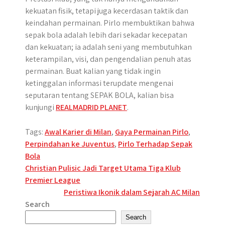
kekuatan fisik, tetapi juga kecerdasan taktik dan
keindahan permainan. Pirlo membuktikan bahwa
sepak bola adalah lebih dari sekadar kecepatan
dan kekuatan; ia adalah seni yang membutuhkan
keterampilan, visi, dan pengendalian penuh atas
permainan. Buat kalian yang tidak ingin
ketinggalan informasi terupdate mengenai
seputaran tentang SEPAK BOLA, kalian bisa
kunjungi
REALMADRID PLANET
.
Tags:
Awal Karier di Milan
,
Gaya Permainan Pirlo
,
Perpindahan ke Juventus
,
Pirlo Terhadap Sepak
Bola
Post
Christian Pulisic Jadi Target Utama Tiga Klub
Premier League
navigation
Peristiwa Ikonik dalam Sejarah AC Milan
Search
Search