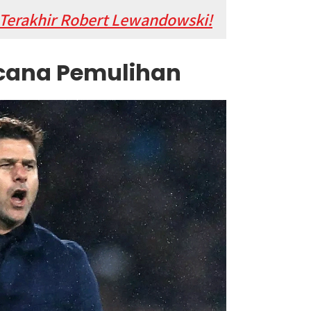
 Terakhir Robert Lewandowski!
ncana Pemulihan