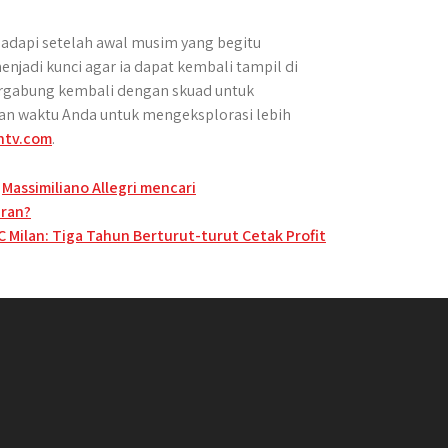
ihadapi setelah awal musim yang begitu
njadi kunci agar ia dapat kembali tampil di
ergabung kembali dengan skuad untuk
an waktu Anda untuk mengeksplorasi lebih
ntv.com
.
,
Massimiliano Allegri mencari
aran?
C Milan: Tiga Tahun Berturut-turut Cetak Profit