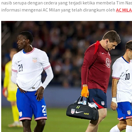
t
e
s
e
p
e
nasib serupa dengan cedera yang terjadi ketika membela Tim Na
s
b
e
g
e
informasi mengenai AC Milan yang telah dirangkum oleh
AC MILA
A
o
n
r
p
o
g
a
p
k
e
m
r