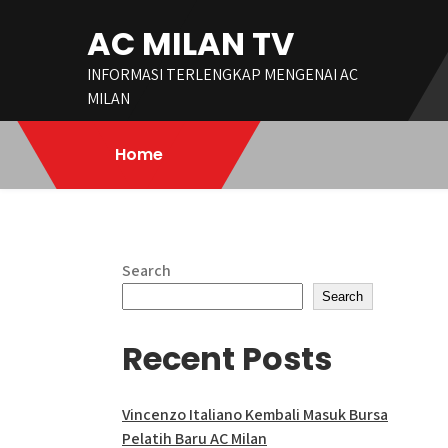
Skip
AC MILAN TV
to
content
INFORMASI TERLENGKAP MENGENAI AC
MILAN
Home
Search
Search
Recent Posts
Vincenzo Italiano Kembali Masuk Bursa
Pelatih Baru AC Milan