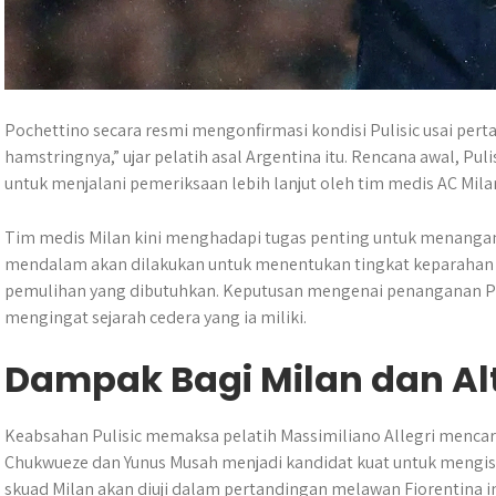
Pochettino secara resmi mengonfirmasi kondisi Pulisic usai pert
hamstringnya,” ujar pelatih asal Argentina itu. Rencana awal, Pul
untuk menjalani pemeriksaan lebih lanjut oleh tim medis AC Mila
Tim medis Milan kini menghadapi tugas penting untuk menanga
mendalam akan dilakukan untuk menentukan tingkat keparahan
pemulihan yang dibutuhkan. Keputusan mengenai penanganan Pul
mengingat sejarah cedera yang ia miliki.
Dampak Bagi Milan dan Alt
Keabsahan Pulisic memaksa pelatih Massimiliano Allegri mencari s
Chukwueze dan Yunus Musah menjadi kandidat kuat untuk mengisi 
skuad Milan akan diuji dalam pertandingan melawan Fiorentina in