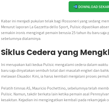
DOWNLOAD SEKA
Kabar ini menjadi pukulan telak bagi Rossoneri yang sedang mem
Menurut laporan La Gazzetta dello Sport, Pulisic dipastikan absen
semakin ironis mengingat pemain berusia 25 tahun itu baru saja 
sebelumnya dialaminya.
Siklus Cedera yang Meng
Ini merupakan kali kedua Pulisic mengalami cedera dalam waktu
baru saja dinyatakan sembuh total dari masalah engkel dan bah
melawan Ekuador. Kini, ia harus kembali menjalani proses pemul
Pelatih timnas AS, Mauricio Pochettino, sebelumnya telah memb
Pulisic. Namun, takdir berkata lain ketika pemain asal Pennsylva
kesakitan. Kejadian ini mengingatkan kembali pada rekam jejak c