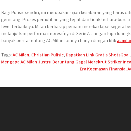
Bagi Pulisic sendiri, ini merupakan ujian kesabaran yang harus d
gemilang. Proses pemulihan yang tepat dan tidak terburu-buru me
level terbaiknya. Milan berharap pemain mereka dapat segera b
melanjutkan performa impresifnya di Serie A.
Jangan lupa luangk
banyak berita tentang
AC Milan
lainnya hanya dengan klik
acmila
Tags:
AC Milan
,
Christian Pulisic
,
Dapatkan Link Gratis ShotsGoal
Post
Mengapa AC Milan Justru Beruntung Gagal Merekrut Striker Inc
Era Keemasan Finansial A
navigation