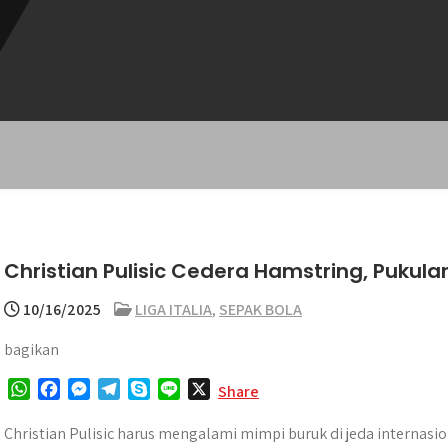
Christian Pulisic Cedera Hamstring, Pukula
10/16/2025
LIGA ITALIA
,
SEPAK BOLA
bagikan
W
F
M
T
S
L
X
Share
h
a
e
e
k
i
a
c
s
l
y
n
Christian Pulisic harus mengalami mimpi buruk di jeda internas