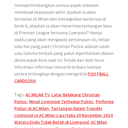
mempertimbangkan semua aspek sebelum
membuat keputusan akhir. Apakah ia akan
bertahan di Milan dan melanjutkan kariernya di
Serie A, ataukah ia akan menerima tantangan baru
di Premier League bersama Liverpool? Hanya
waktu yang akan menjawab pertanyaan ini, tetapi
satu hal yang pasti: Christian Pulisic adalah salah
satu talenta terbaik yang patut diperhatikan dalam
dunia sepak bola saat ini. Simak dan ikuti terus
informasi-informasi menarik terbaru lainnya
secara terlengkap dengan mengeklik
FOOTBALL
CARDSOSH
.
Tags:
AC MILAN TV
,
Latar Belakang Christian
Pulisic
,
Minat Liverpool Terhadap Pulisic
,
Performa
Pulisic di AC Milan
,
Tantangan Dalam Transfer
Post
Liverpool vs AC Milan Liga Italia 10 November 2024
Wataru Endo Tidak Betah di Liverpool, AC Milan
navigation