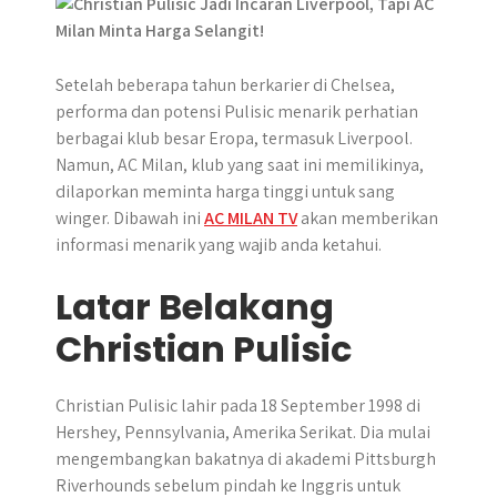
p
k
e
m
r
Setelah beberapa tahun berkarier di Chelsea,
performa dan potensi Pulisic menarik perhatian
berbagai klub besar Eropa, termasuk Liverpool.
Namun, AC Milan, klub yang saat ini memilikinya,
dilaporkan meminta harga tinggi untuk sang
winger. Dibawah ini
AC MILAN TV
akan memberikan
informasi menarik yang wajib anda ketahui.
Latar Belakang
Christian Pulisic
Christian Pulisic lahir pada 18 September 1998 di
Hershey, Pennsylvania, Amerika Serikat. Dia mulai
mengembangkan bakatnya di akademi Pittsburgh
Riverhounds sebelum pindah ke Inggris untuk