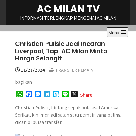
Skip
AC MILAN TV
to
content
INFORMASI TERLENGKAP MENGENAI AC MILAN
Menu
Open
Christian Pulisic Jadi Incaran
the
main
Liverpool, Tapi AC Milan Minta
menu
Harga Selangit!
11/21/2024
TRANSFER PEMAIN
bagikan
W
F
M
T
S
L
X
Share
h
a
e
e
k
i
a
c
s
l
y
n
Christian Pulisic
, bintang sepak bola asal Amerika
t
e
s
e
p
e
Serikat, kini menjadi salah satu pemain yang paling
s
b
e
g
e
dicari di bursa transfer.
A
o
n
r
p
o
g
a