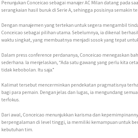
Penunjukan Conceicao sebagai manajer AC Milan datang pada saat
serangkaian hasil buruk di Serie A, sehingga posisinya semakin t
Dengan manajemen yang tertekan untuk segera mengambil tin
Conceicao sebagai pilihan utama. Sebelumnya, ia dikenal berhasil
waktu singkat, yang membuatnya menjadi sosok yang tepat unt
Dalam press conference perdananya, Conceicao menegaskan bah
sederhana. Ia menjelaskan, “Ada satu gawang yang perlu kita cetak
tidak kebobolan. Itu saja.”
Kalimat tersebut mencerminkan pendekatan pragmatisnya terhada
bagi para pemain. Dengan jelas dan lugas, ia mengundang semua
terfokus.
Dari awal, Conceicao menunjukkan karisma dan kepemimpinannya 
berpengalaman di level tinggi, ia memiliki kemampuan untuk b
kebutuhan tim.