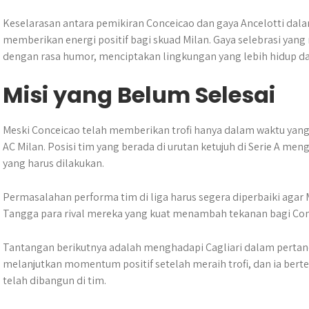
Keselarasan antara pemikiran Conceicao dan gaya Ancelotti da
memberikan energi positif bagi skuad Milan. Gaya selebrasi y
dengan rasa humor, menciptakan lingkungan yang lebih hidup da
Misi yang Belum Selesai
Meski Conceicao telah memberikan trofi hanya dalam waktu yan
AC Milan. Posisi tim yang berada di urutan ketujuh di Serie A m
yang harus dilakukan.
Permasalahan performa tim di liga harus segera diperbaiki agar 
Tangga para rival mereka yang kuat menambah tekanan bagi Con
Tantangan berikutnya adalah menghadapi Cagliari dalam pertand
melanjutkan momentum positif setelah meraih trofi, dan ia ber
telah dibangun di tim.