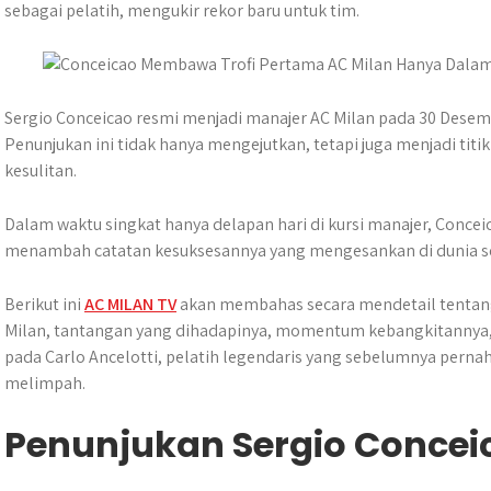
t
e
s
e
p
e
sebagai pelatih, mengukir rekor baru untuk tim.
s
b
e
g
e
A
o
n
r
p
o
g
a
p
k
e
m
Sergio Conceicao resmi menjadi manajer AC Milan pada 30 Desem
r
Penunjukan ini tidak hanya mengejutkan, tetapi juga menjadi tit
kesulitan.
Dalam waktu singkat hanya delapan hari di kursi manajer, Concei
menambah catatan kesuksesannya yang mengesankan di dunia se
Berikut ini
AC MILAN TV
akan membahas secara mendetail tentan
Milan, tantangan yang dihadapinya, momentum kebangkitannya,
pada Carlo Ancelotti, pelatih legendaris yang sebelumnya per
melimpah.
Penunjukan Sergio Concei