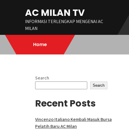
Skip
AC MILAN TV
to
content
INFORMASI TERLENGKAP MENGENAI AC
MILAN
Home
Search
Search
Recent Posts
Vincenzo Italiano Kembali Masuk Bursa
Pelatih Baru AC Milan