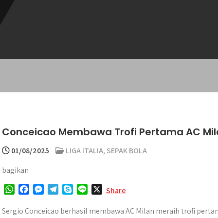
Conceicao Membawa Trofi Pertama AC Mil
01/08/2025
LIGA ITALIA
,
SEPAK BOLA
bagikan
W
F
M
T
S
L
X
Share
h
a
e
e
k
i
a
c
s
l
y
n
Sergio Conceicao berhasil membawa AC Milan meraih trofi perta