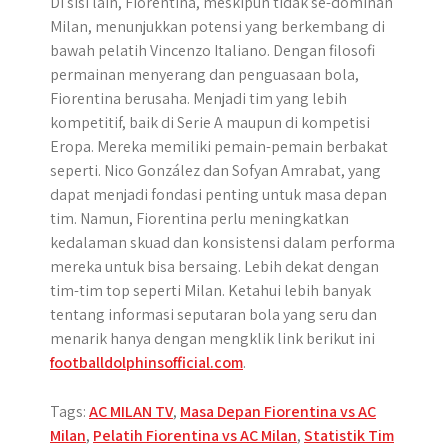
Di sisi lain, Fiorentina, meskipun tidak se-dominan
Milan, menunjukkan potensi yang berkembang di
bawah pelatih Vincenzo Italiano. Dengan filosofi
permainan menyerang dan penguasaan bola,
Fiorentina berusaha. Menjadi tim yang lebih
kompetitif, baik di Serie A maupun di kompetisi
Eropa. Mereka memiliki pemain-pemain berbakat
seperti. Nico González dan Sofyan Amrabat, yang
dapat menjadi fondasi penting untuk masa depan
tim. Namun, Fiorentina perlu meningkatkan
kedalaman skuad dan konsistensi dalam performa
mereka untuk bisa bersaing. Lebih dekat dengan
tim-tim top seperti Milan. Ketahui lebih banyak
tentang informasi seputaran bola yang seru dan
menarik hanya dengan mengklik link berikut ini
footballdolphinsofficial.com
.
Tags:
AC MILAN TV
,
Masa Depan Fiorentina vs AC
Milan
,
Pelatih Fiorentina vs AC Milan
,
Statistik Tim