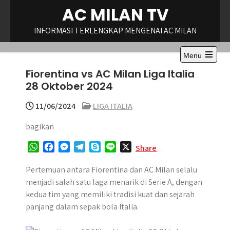
Skip
AC MILAN TV
to
content
INFORMASI TERLENGKAP MENGENAI AC MILAN
Menu
Open
Fiorentina vs AC Milan Liga Italia
the
main
28 Oktober 2024
menu
11/06/2024
LIGA ITALIA
bagikan
W
F
M
T
S
L
X
Share
h
a
e
e
k
i
a
c
s
l
y
n
Pertemuan antara Fiorentina dan AC Milan selalu
t
e
s
e
p
e
menjadi salah satu laga menarik di Serie A, dengan
s
b
e
g
e
kedua tim yang memiliki tradisi kuat dan sejarah
A
o
n
r
panjang dalam sepak bola Italia.
p
o
g
a
p
k
e
m