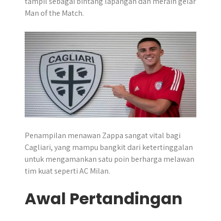
tampil sebagai bintang lapangan dan meraih gelar
p
k
e
m
Man of the Match.
r
Penampilan menawan Zappa sangat vital bagi
Cagliari, yang mampu bangkit dari ketertinggalan
untuk mengamankan satu poin berharga melawan
tim kuat seperti AC Milan.
Awal Pertandingan