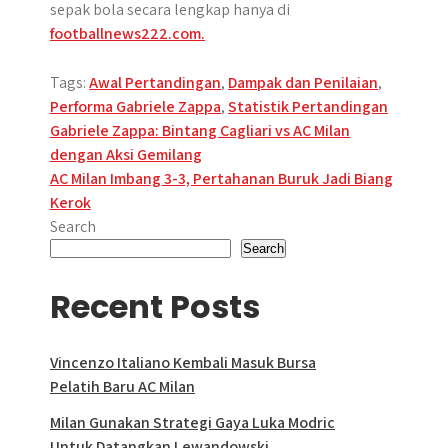
sepak bola secara lengkap hanya di
footballnews222.com.
Tags:
Awal Pertandingan
,
Dampak dan Penilaian
,
Performa Gabriele Zappa
,
Statistik Pertandingan
Post
Gabriele Zappa: Bintang Cagliari vs AC Milan
dengan Aksi Gemilang
navigation
AC Milan Imbang 3-3, Pertahanan Buruk Jadi Biang
Kerok
Search
Search
Recent Posts
Vincenzo Italiano Kembali Masuk Bursa
Pelatih Baru AC Milan
Milan Gunakan Strategi Gaya Luka Modric
Untuk Datangkan Lewandowski