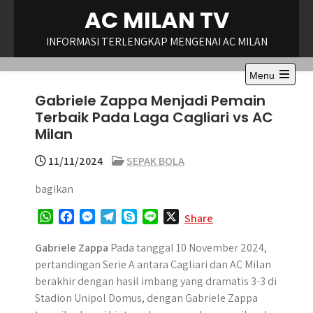
Skip
AC MILAN TV
to
content
INFORMASI TERLENGKAP MENGENAI AC MILAN
Menu
Open
Gabriele Zappa Menjadi Pemain
the
main
Terbaik Pada Laga Cagliari vs AC
menu
Milan
11/11/2024
SEPAK BOLA
bagikan
W
F
M
T
S
L
X
Share
h
a
e
e
k
i
a
c
s
l
y
n
Gabriele Zappa
Pada tanggal 10 November 2024,
t
e
s
e
p
e
pertandingan Serie A antara Cagliari dan AC Milan
s
b
e
g
e
berakhir dengan hasil imbang yang dramatis 3-3 di
A
o
n
r
Stadion Unipol Domus, dengan Gabriele Zappa
p
o
g
a