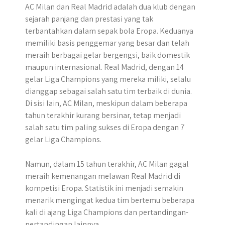
AC Milan dan Real Madrid adalah dua klub dengan
sejarah panjang dan prestasi yang tak
terbantahkan dalam sepak bola Eropa. Keduanya
memiliki basis penggemar yang besar dan telah
meraih berbagai gelar bergengsi, baik domestik
maupun internasional. Real Madrid, dengan 14
gelar Liga Champions yang mereka miliki, selalu
dianggap sebagai salah satu tim terbaik di dunia.
Di sisi lain, AC Milan, meskipun dalam beberapa
tahun terakhir kurang bersinar, tetap menjadi
salah satu tim paling sukses di Eropa dengan 7
gelar Liga Champions.
Namun, dalam 15 tahun terakhir, AC Milan gagal
meraih kemenangan melawan Real Madrid di
kompetisi Eropa. Statistik ini menjadi semakin
menarik mengingat kedua tim bertemu beberapa
kali di ajang Liga Champions dan pertandingan-
pertandingan lainnya.