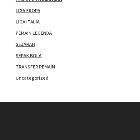
LIGA EROPA
LIGA ITALIA
PEMAIN LEGENDA
SEJARAH
SEPAK BOLA
TRANSFER PEMAIN
Uncategorized