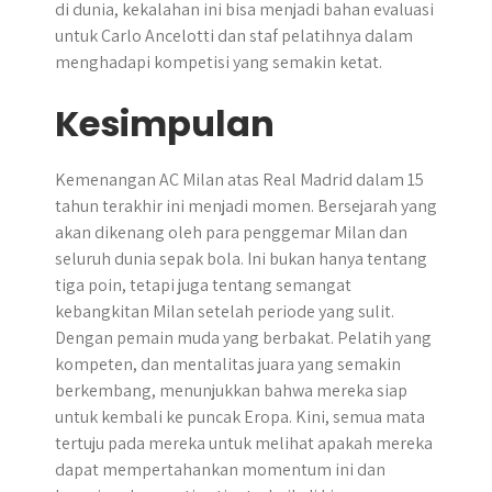
di dunia, kekalahan ini bisa menjadi bahan evaluasi
untuk Carlo Ancelotti dan staf pelatihnya dalam
menghadapi kompetisi yang semakin ketat.
Kesimpulan
Kemenangan AC Milan atas Real Madrid dalam 15
tahun terakhir ini menjadi momen. Bersejarah yang
akan dikenang oleh para penggemar Milan dan
seluruh dunia sepak bola. Ini bukan hanya tentang
tiga poin, tetapi juga tentang semangat
kebangkitan Milan setelah periode yang sulit.
Dengan pemain muda yang berbakat. Pelatih yang
kompeten, dan mentalitas juara yang semakin
berkembang, menunjukkan bahwa mereka siap
untuk kembali ke puncak Eropa. Kini, semua mata
tertuju pada mereka untuk melihat apakah mereka
dapat mempertahankan momentum ini dan