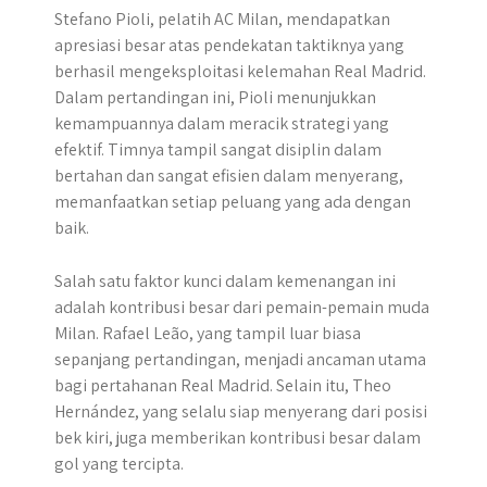
Stefano Pioli, pelatih AC Milan, mendapatkan
apresiasi besar atas pendekatan taktiknya yang
berhasil mengeksploitasi kelemahan Real Madrid.
Dalam pertandingan ini, Pioli menunjukkan
kemampuannya dalam meracik strategi yang
efektif. Timnya tampil sangat disiplin dalam
bertahan dan sangat efisien dalam menyerang,
memanfaatkan setiap peluang yang ada dengan
baik.
Salah satu faktor kunci dalam kemenangan ini
adalah kontribusi besar dari pemain-pemain muda
Milan. Rafael Leão, yang tampil luar biasa
sepanjang pertandingan, menjadi ancaman utama
bagi pertahanan Real Madrid. Selain itu, Theo
Hernández, yang selalu siap menyerang dari posisi
bek kiri, juga memberikan kontribusi besar dalam
gol yang tercipta.