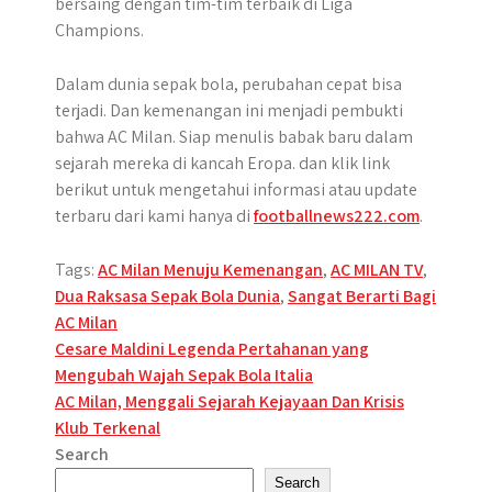
bersaing dengan tim-tim terbaik di Liga
Champions.
Dalam dunia sepak bola, perubahan cepat bisa
terjadi. Dan kemenangan ini menjadi pembukti
bahwa AC Milan. Siap menulis babak baru dalam
sejarah mereka di kancah Eropa. dan klik link
berikut untuk mengetahui informasi atau update
terbaru dari kami hanya di
footballnews222.com
.
Tags:
AC Milan Menuju Kemenangan
,
AC MILAN TV
,
Dua Raksasa Sepak Bola Dunia
,
Sangat Berarti Bagi
AC Milan
Post
Cesare Maldini Legenda Pertahanan yang
Mengubah Wajah Sepak Bola Italia
navigation
AC Milan, Menggali Sejarah Kejayaan Dan Krisis
Klub Terkenal
Search
Search