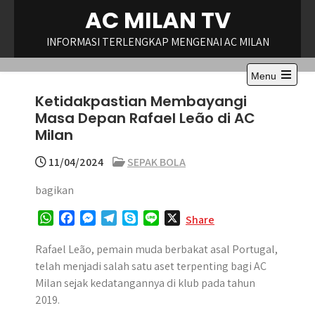
Skip
AC MILAN TV
to
content
INFORMASI TERLENGKAP MENGENAI AC MILAN
Menu
Open
Ketidakpastian Membayangi
the
main
Masa Depan Rafael Leão di AC
menu
Milan
11/04/2024
SEPAK BOLA
bagikan
W
F
M
T
S
L
X
Share
h
a
e
e
k
i
a
c
s
l
y
n
Rafael Leão, pemain muda berbakat asal Portugal,
t
e
s
e
p
e
telah menjadi salah satu aset terpenting bagi AC
s
b
e
g
e
Milan sejak kedatangannya di klub pada tahun
A
o
n
r
2019.
p
o
g
a