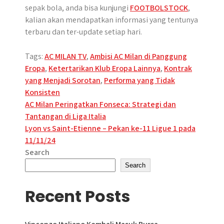
sepak bola, anda bisa kunjungi
FOOTBOLSTOCK
,
kalian akan mendapatkan informasi yang tentunya
terbaru dan ter-update setiap hari.
Tags:
AC MILAN TV
,
Ambisi AC Milan di Panggung
Eropa
,
Ketertarikan Klub Eropa Lainnya
,
Kontrak
yang Menjadi Sorotan
,
Performa yang Tidak
Konsisten
Post
AC Milan Peringatkan Fonseca: Strategi dan
Tantangan di Liga Italia
navigation
Lyon vs Saint-Etienne – Pekan ke-11 Ligue 1 pada
11/11/24
Search
Search
Recent Posts