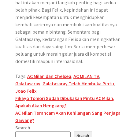
hal ini akan menjadi langkah penting bagi kedua
belah pihak. Bagi Felix, kepindahan ini dapat
menjadi kesempatan untuk menghidupkan
kembali kariernya dan membuktikan kualitasnya
sebagai pemain bintang. Sementara bagi
Galatasaray, kedatangan Felix akan meningkatkan
kualitas dan daya saing tim. Serta memperbesar
peluang untuk meraih gelar juara di kompetisi
domestik maupun internasional.
Tags:
AC Milan dan Chelsea
,
AC MILAN TV
,
Galatasaray
,
Galatasaray Telah Membuka Pintu
,
Joao Felix
Post
Fikayo Tomori Sudah Dibukakan Pintu AC Milan,
Apakah Akan Hengkang?
navigation
AC Milan Terancam Akan Kehilangan Sang Penjaga
Gawang?
Search
Search