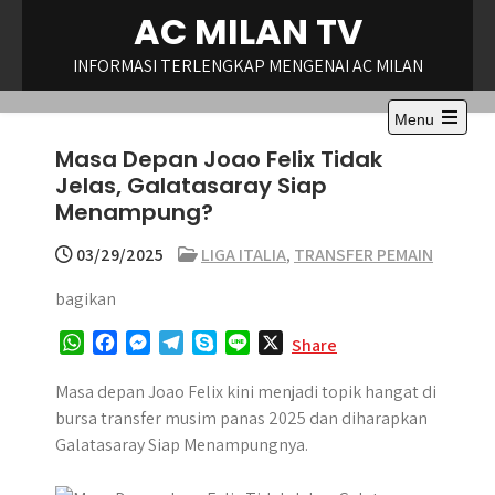
Skip
AC MILAN TV
to
content
INFORMASI TERLENGKAP MENGENAI AC MILAN
Menu
Open
Masa Depan Joao Felix Tidak
the
main
Jelas, Galatasaray Siap
menu
Menampung?
03/29/2025
LIGA ITALIA
,
TRANSFER PEMAIN
bagikan
W
F
M
T
S
L
X
Share
h
a
e
e
k
i
a
c
s
l
y
n
Masa depan Joao Felix kini menjadi topik hangat di
t
e
s
e
p
e
bursa transfer musim panas 2025 dan diharapkan
s
b
e
g
e
Galatasaray Siap Menampungnya.
A
o
n
r
p
o
g
a