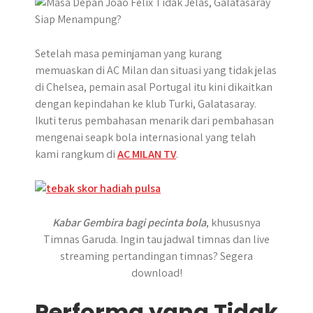
p
k
e
m
r
Setelah masa peminjaman yang kurang
memuaskan di AC Milan dan situasi yang tidak jelas
di Chelsea, pemain asal Portugal itu kini dikaitkan
dengan kepindahan ke klub Turki, Galatasaray.
Ikuti terus pembahasan menarik dari pembahasan
mengenai seapk bola internasional yang telah
kami rangkum di
AC MILAN TV
.
Kabar Gembira bagi pecinta bola
, khususnya
Timnas Garuda. Ingin tau jadwal timnas dan live
streaming pertandingan timnas? Segera
download!
Performa yang Tidak