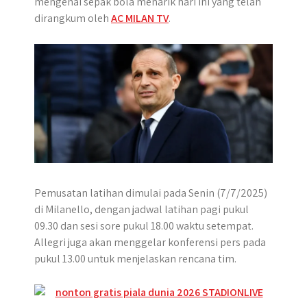
mengenai sepak bola menarik hari ini yang telah
p
k
e
m
dirangkum oleh
AC MILAN TV
.
r
Pemusatan latihan dimulai pada Senin (7/7/2025)
di Milanello, dengan jadwal latihan pagi pukul
09.30 dan sesi sore pukul 18.00 waktu setempat.
Allegri juga akan menggelar konferensi pers pada
pukul 13.00 untuk menjelaskan rencana tim.