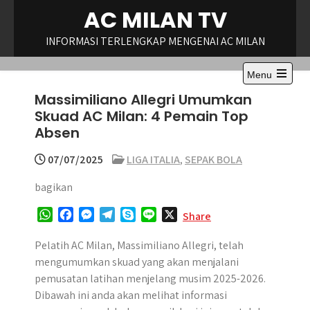
Skip
AC MILAN TV
to
content
INFORMASI TERLENGKAP MENGENAI AC MILAN
Menu
Open
Massimiliano Allegri Umumkan
the
main
Skuad AC Milan: 4 Pemain Top
menu
Absen
07/07/2025
LIGA ITALIA
,
SEPAK BOLA
bagikan
W
F
M
T
S
L
X
Share
h
a
e
e
k
i
a
c
s
l
y
n
Pelatih AC Milan, Massimiliano Allegri, telah
t
e
s
e
p
e
mengumumkan skuad yang akan menjalani
s
b
e
g
e
pemusatan latihan menjelang musim 2025-2026.
A
o
n
r
Dibawah ini anda akan melihat informasi
p
o
g
a