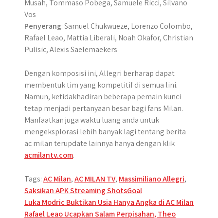
Musah, Tommaso Pobega, Samuele Ricci, Silvano
Vos
Penyerang
: Samuel Chukwueze, Lorenzo Colombo,
Rafael Leao, Mattia Liberali, Noah Okafor, Christian
Pulisic, Alexis Saelemaekers
Dengan komposisi ini, Allegri berharap dapat
membentuk tim yang kompetitif di semua lini.
Namun, ketidakhadiran beberapa pemain kunci
tetap menjadi pertanyaan besar bagi fans Milan.
Manfaatkan juga waktu luang anda untuk
mengeksplorasi lebih banyak lagi tentang berita
ac milan terupdate lainnya hanya dengan klik
acmilantv.com
.
Tags:
AC Milan
,
AC MILAN TV
,
Massimiliano Allegri
,
Saksikan APK Streaming ShotsGoal
Post
Luka Modric Buktikan Usia Hanya Angka di AC Milan
Rafael Leao Ucapkan Salam Perpisahan, Theo