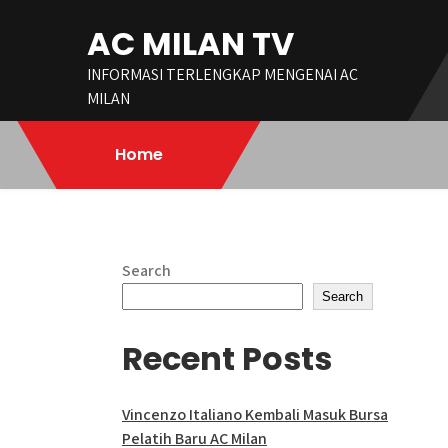
Skip
AC MILAN TV
to
content
INFORMASI TERLENGKAP MENGENAI AC
MILAN
Home
Search
Search
Recent Posts
Vincenzo Italiano Kembali Masuk Bursa
Pelatih Baru AC Milan