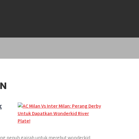
AN
k
yang penuh gairah untuk merebut wonderkid