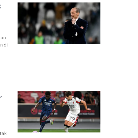
C
lan
n di
,
tak