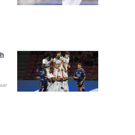
ah
asar