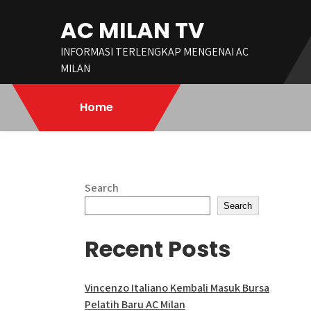
Skip
AC MILAN TV
to
content
INFORMASI TERLENGKAP MENGENAI AC
MILAN
Home
Search
Search
Recent Posts
Vincenzo Italiano Kembali Masuk Bursa
Pelatih Baru AC Milan