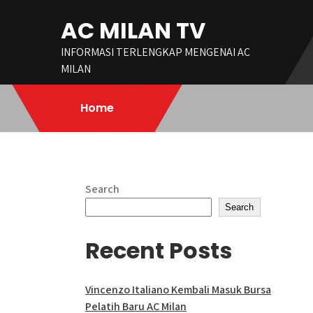
Skip
AC MILAN TV
to
content
INFORMASI TERLENGKAP MENGENAI AC
MILAN
Home
Search
Search
Recent Posts
Vincenzo Italiano Kembali Masuk Bursa
Pelatih Baru AC Milan