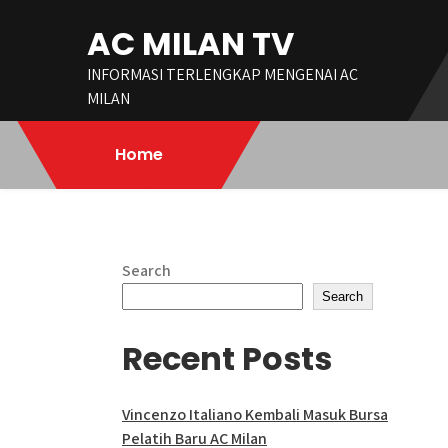
Skip
AC MILAN TV
to
content
INFORMASI TERLENGKAP MENGENAI AC
MILAN
Home
Search
Search
Recent Posts
Vincenzo Italiano Kembali Masuk Bursa
Pelatih Baru AC Milan