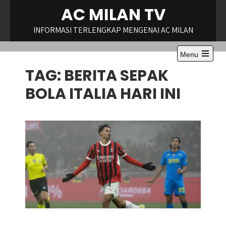
Skip
AC MILAN TV
to
content
INFORMASI TERLENGKAP MENGENAI AC MILAN
Menu
Open
TAG:
BERITA SEPAK
the
main
menu
BOLA ITALIA HARI INI