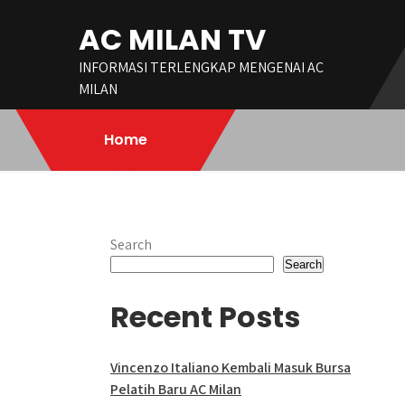
Skip
AC MILAN TV
to
content
INFORMASI TERLENGKAP MENGENAI AC
MILAN
Home
Search
Search
Recent Posts
Vincenzo Italiano Kembali Masuk Bursa
Pelatih Baru AC Milan