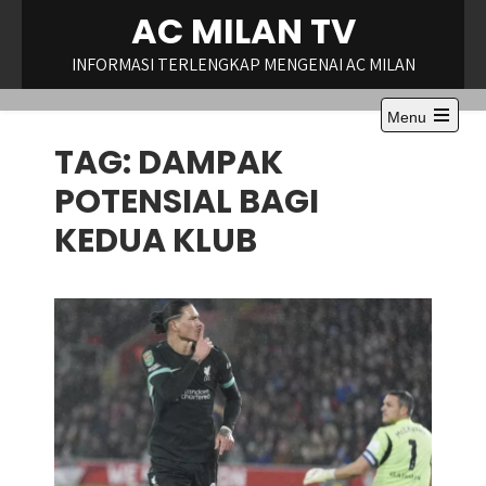
Skip
AC MILAN TV
to
content
INFORMASI TERLENGKAP MENGENAI AC MILAN
Menu
Open
TAG:
DAMPAK
the
main
menu
POTENSIAL BAGI
KEDUA KLUB