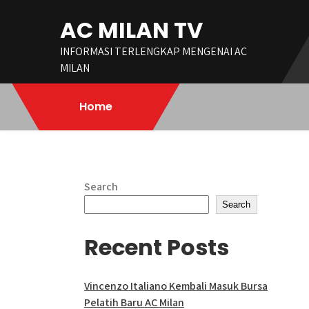
Skip
AC MILAN TV
to
content
INFORMASI TERLENGKAP MENGENAI AC
MILAN
Home
Search
Search
Recent Posts
Vincenzo Italiano Kembali Masuk Bursa
Pelatih Baru AC Milan