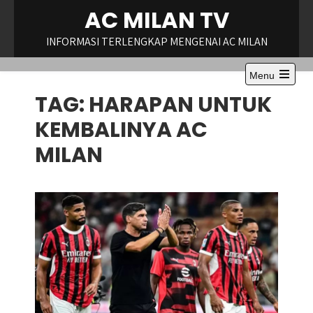
Skip
AC MILAN TV
to
content
INFORMASI TERLENGKAP MENGENAI AC MILAN
Menu
Open
TAG:
HARAPAN UNTUK
the
main
menu
KEMBALINYA AC
MILAN