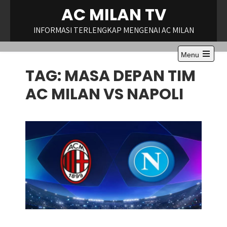
Skip
AC MILAN TV
to
content
INFORMASI TERLENGKAP MENGENAI AC MILAN
Menu
Open
TAG:
MASA DEPAN TIM
the
main
menu
AC MILAN VS NAPOLI