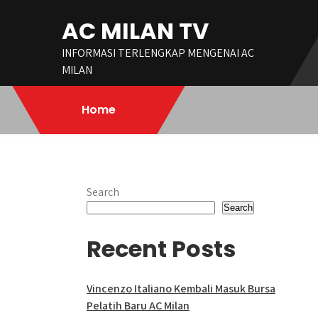
Skip
AC MILAN TV
to
content
INFORMASI TERLENGKAP MENGENAI AC
MILAN
Home
Search
Search
Recent Posts
Vincenzo Italiano Kembali Masuk Bursa
Pelatih Baru AC Milan