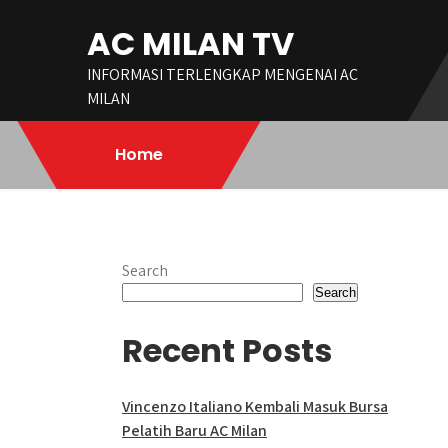
Skip
AC MILAN TV
to
content
INFORMASI TERLENGKAP MENGENAI AC
MILAN
Home
Search
Search
Recent Posts
Vincenzo Italiano Kembali Masuk Bursa
Pelatih Baru AC Milan