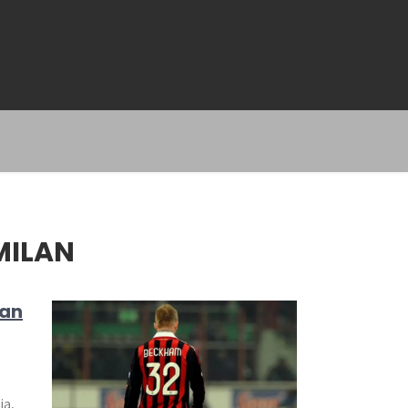
MILAN
lan
ia,