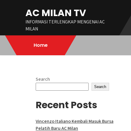
Skip
AC MILAN TV
to
content
INFORMASI TERLENGKAP MENGENAI AC
MILAN
Home
Search
Search
Recent Posts
Vincenzo Italiano Kembali Masuk Bursa
Pelatih Baru AC Milan