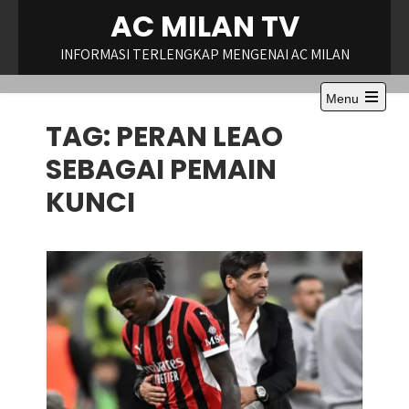
Skip
AC MILAN TV
to
content
INFORMASI TERLENGKAP MENGENAI AC MILAN
Menu
TAG:
PERAN LEAO
SEBAGAI PEMAIN
KUNCI