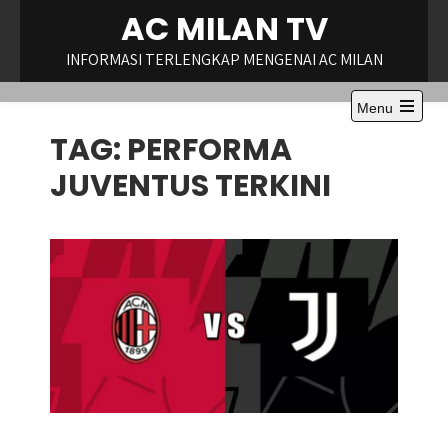
Skip
AC MILAN TV
to
content
INFORMASI TERLENGKAP MENGENAI AC MILAN
Menu
Open
TAG:
PERFORMA
the
main
menu
JUVENTUS TERKINI