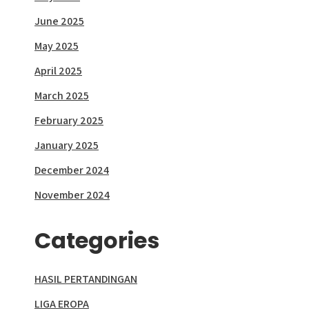
June 2025
May 2025
April 2025
March 2025
February 2025
January 2025
December 2024
November 2024
Categories
HASIL PERTANDINGAN
LIGA EROPA