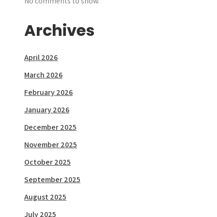
No comments to show.
Archives
April 2026
March 2026
February 2026
January 2026
December 2025
November 2025
October 2025
September 2025
August 2025
July 2025