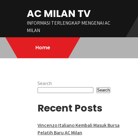
Skip
AC MILAN TV
to
content
INFORMASI TERLENGKAP MENGENAI AC
MILAN
Home
Search
Search
Recent Posts
Vincenzo Italiano Kembali Masuk Bursa
Pelatih Baru AC Milan