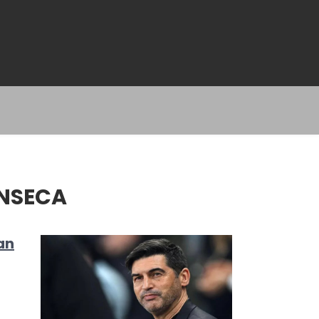
NSECA
an