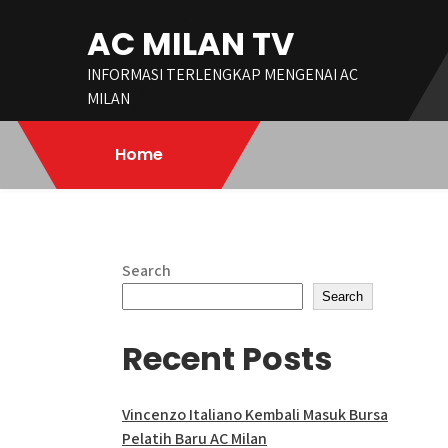
Skip
AC MILAN TV
to
content
INFORMASI TERLENGKAP MENGENAI AC
MILAN
Home
Search
Search
Recent Posts
Vincenzo Italiano Kembali Masuk Bursa
Pelatih Baru AC Milan