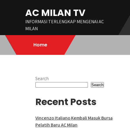
Skip
AC MILAN TV
to
content
INFORMASI TERLENGKAP MENGENAI AC
MILAN
Home
Search
Search
Recent Posts
Vincenzo Italiano Kembali Masuk Bursa
Pelatih Baru AC Milan