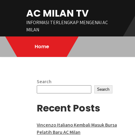
Skip
AC MILAN TV
to
content
INFORMASI TERLENGKAP MENGENAI AC
MILAN
Home
Search
Search
Recent Posts
Vincenzo Italiano Kembali Masuk Bursa
Pelatih Baru AC Milan