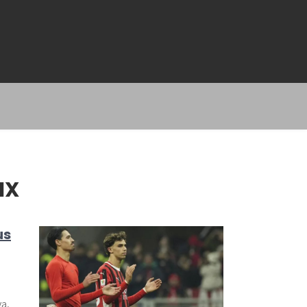
IX
us
ya,