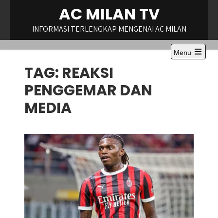
Skip
AC MILAN TV
to
content
INFORMASI TERLENGKAP MENGENAI AC MILAN
Menu
Open
TAG:
REAKSI
the
main
menu
PENGGEMAR DAN
MEDIA