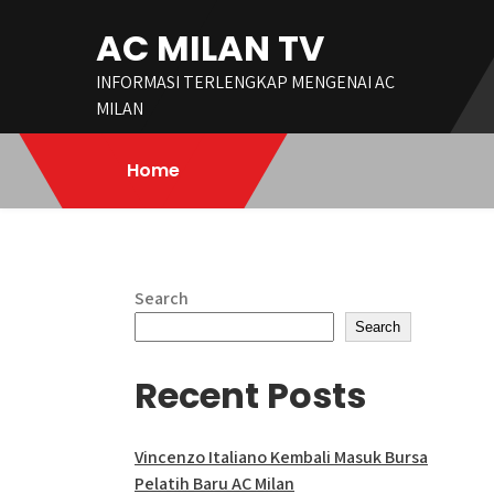
Skip
AC MILAN TV
to
content
INFORMASI TERLENGKAP MENGENAI AC
MILAN
Home
Search
Search
Recent Posts
Vincenzo Italiano Kembali Masuk Bursa
Pelatih Baru AC Milan