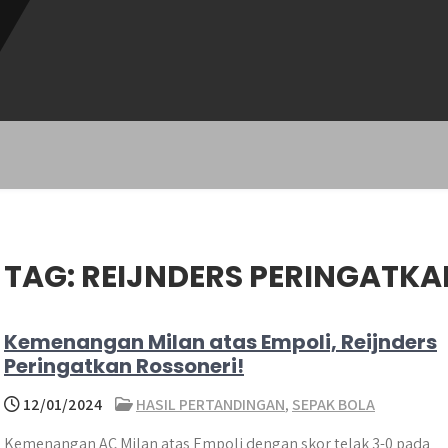
TAG:
REIJNDERS PERINGATKA
Kemenangan Milan atas Empoli, Reijnders
Peringatkan Rossoneri!
12/01/2024
HASIL PERTANDINGAN
,
SEPAK BOLA
Kemenangan AC Milan atas Empoli dengan skor telak 3-0 pada