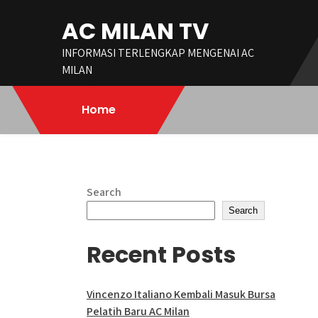
Skip
AC MILAN TV
to
content
INFORMASI TERLENGKAP MENGENAI AC
MILAN
Home
Search
Search
Recent Posts
Vincenzo Italiano Kembali Masuk Bursa
Pelatih Baru AC Milan