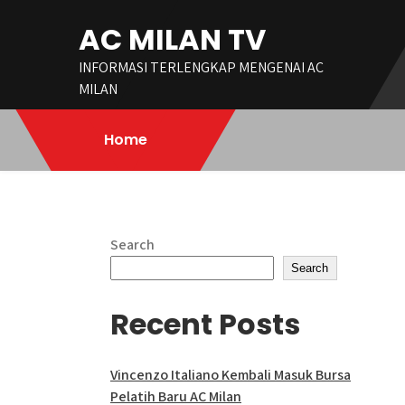
Skip
AC MILAN TV
to
content
INFORMASI TERLENGKAP MENGENAI AC
MILAN
Home
Search
Search
Recent Posts
Vincenzo Italiano Kembali Masuk Bursa
Pelatih Baru AC Milan