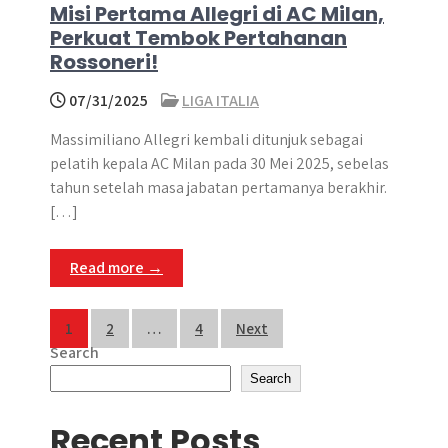
Misi Pertama Allegri di AC Milan,
Perkuat Tembok Pertahanan
Rossoneri!
07/31/2025
LIGA ITALIA
Massimiliano Allegri kembali ditunjuk sebagai
pelatih kepala AC Milan pada 30 Mei 2025, sebelas
tahun setelah masa jabatan pertamanya berakhir.
[…]
Read more →
Posts
1
2
…
4
Next
Search
pagination
Search
Recent Posts