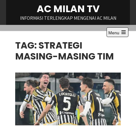
Skip
AC MILAN TV
to
content
INFORMASI TERLENGKAP MENGENAI AC MILAN
Menu
Open
TAG:
STRATEGI
the
main
menu
MASING-MASING TIM