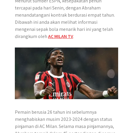
Menurut sumber ESPN, kesepakatan penuh
p
o
g
a
tercapai pada hari Senin, dengan Abraham
p
k
e
m
menandatangani kontrak berdurasi empat tahun.
r
Dibawah ini anda akan melihat informasi
mengenai sepak bola menarik hari ini yang telah
dirangkum oleh
AC MILAN TV
.
Pemain berusia 26 tahun ini sebelumnya
menghabiskan musim 2023-2024 dengan status
pinjaman di AC Milan. Selama masa pinjamannya,