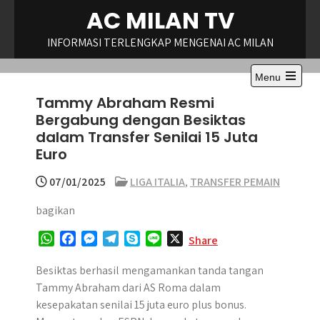
Skip
AC MILAN TV
to
content
INFORMASI TERLENGKAP MENGENAI AC MILAN
Menu
Open
Tammy Abraham Resmi
the
main
Bergabung dengan Besiktas
menu
dalam Transfer Senilai 15 Juta
Euro
07/01/2025
LIGA ITALIA
,
TRANSFER PEMAIN
bagikan
W
F
M
T
S
L
X
Share
h
a
e
e
k
i
a
c
s
l
y
n
Besiktas berhasil mengamankan tanda tangan
t
e
s
e
p
e
Tammy Abraham dari AS Roma dalam
s
b
e
g
e
kesepakatan senilai 15 juta euro plus bonus.
A
o
n
r