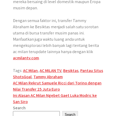
mereka bersaing di level domestik maupun Eropa
musim depan.
Dengan semua faktor ini, transfer Tammy
Abraham ke Besiktas menjadi salah satu sorotan
utama di bursa transfer musim panas ini.
Manfaatkan juga waktu luang anda untuk
mengeksplorasi lebih banyak lagi tentang berita
ac milan terupdate lainnya hanya dengan klik
acmilantv.com
.
Tags:
AC Milan
,
AC MILAN TV
,
Besiktas
,
Pantau Situs
ShotsGoal
,
Tammy Abraham
Post
AC Milan Rekrut Samuele Ricci dari Torino dengan
Nilai Transfer 25 Juta Euro
navigation
Ini Alasan AC Milan Ngebet Gaet Luka Modric ke
San Siro
Search
Search