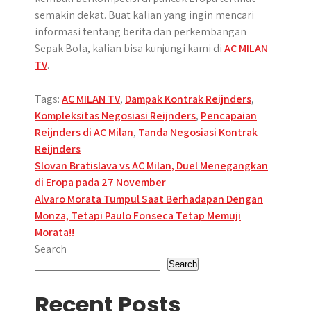
semakin dekat. Buat kalian yang ingin mencari
informasi tentang berita dan perkembangan
Sepak Bola, kalian bisa kunjungi kami di
AC MILAN
TV
.
Tags:
AC MILAN TV
,
Dampak Kontrak Reijnders
,
Kompleksitas Negosiasi Reijnders
,
Pencapaian
Reijnders di AC Milan
,
Tanda Negosiasi Kontrak
Reijnders
Post
Slovan Bratislava vs AC Milan, Duel Menegangkan
di Eropa pada 27 November
navigation
Alvaro Morata Tumpul Saat Berhadapan Dengan
Monza, Tetapi Paulo Fonseca Tetap Memuji
Morata!!
Search
Search
Recent Posts