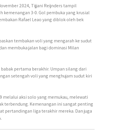
ovember 2024, Tijjani Reijnders tampil
h kemenangan 3-0. Gol pembuka yang krusial
 tembakan Rafael Leao yang diblok oleh bek
askan tembakan voli yang mengarah ke sudut
 dan membuka jalan bagi dominasi Milan
babak pertama berakhir. Umpan silang dari
dangan setengah voli yang menghujam sudut kiri
69 melalui aksi solo yang memukau, melewati
k terbendung. Kemenangan ini sangat penting
 pertandingan liga terakhir mereka. Dan juga
.