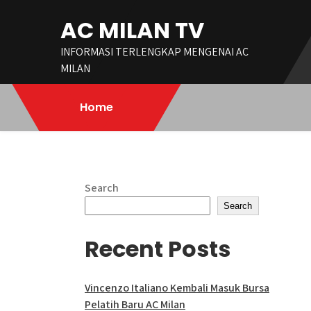
Skip
AC MILAN TV
to
content
INFORMASI TERLENGKAP MENGENAI AC
MILAN
Home
Search
Search
Recent Posts
Vincenzo Italiano Kembali Masuk Bursa
Pelatih Baru AC Milan