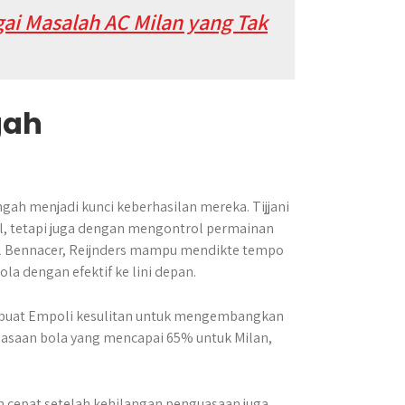
ai Masalah AC Milan yang Tak
gah
gah menjadi kunci keberhasilan mereka. Tijjani
ol, tetapi juga dengan mengontrol permainan
el Bennacer, Reijnders mampu mendikte tempo
a dengan efektif ke lini depan.
buat Empoli kesulitan untuk mengembangkan
nguasaan bola yang mencapai 65% untuk Milan,
 cepat setelah kehilangan penguasaan juga