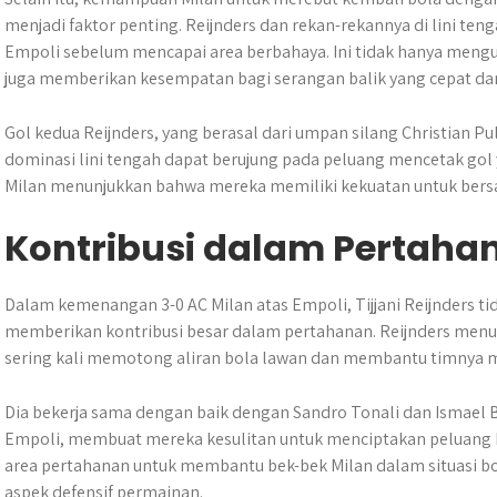
menjadi faktor penting. Reijnders dan rekan-rekannya di lini ten
Empoli sebelum mencapai area berbahaya. Ini tidak hanya mengur
juga memberikan kesempatan bagi serangan balik yang cepat d
Gol kedua Reijnders, yang berasal dari umpan silang Christian P
dominasi lini tengah dapat berujung pada peluang mencetak gol 
Milan menunjukkan bahwa mereka memiliki kekuatan untuk bersain
Kontribusi dalam Pertaha
Dalam kemenangan 3-0 AC Milan atas Empoli, Tijjani Reijnders ti
memberikan kontribusi besar dalam pertahanan. Reijnders me
sering kali memotong aliran bola lawan dan membantu timnya
Dia bekerja sama dengan baik dengan Sandro Tonali dan Ismael
Empoli, membuat mereka kesulitan untuk menciptakan peluang be
area pertahanan untuk membantu bek-bek Milan dalam situasi b
aspek defensif permainan.