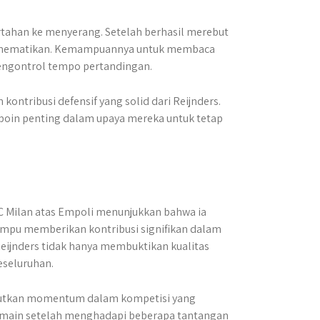
bertahan ke menyerang. Setelah berhasil merebut
yang mematikan. Kemampuannya untuk membaca
ngontrol tempo pertandingan.
ontribusi defensif yang solid dari Reijnders.
poin penting dalam upaya mereka untuk tetap
C Milan atas Empoli menunjukkan bahwa ia
ampu memberikan kontribusi signifikan dalam
eijnders tidak hanya membuktikan kualitas
keseluruhan.
anjutkan momentum dalam kompetisi yang
pemain setelah menghadapi beberapa tantangan