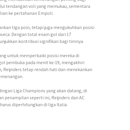
lalui tendangan voli yang memukau, sementara
ilian ke pertahanan Empoli.
kan tiga poin, tetapi juga mengukuhkan posisi
seca. Dengan total enam gol dari 17
njukkan kontribusi signifikan bagi timnya.
ang untuk memperbaiki posisi mereka di
k gol pembuka pada menit ke-19, mengakhiri
an, Reijnders tetap rendah hati dan menekankan
 kemenangan.
dingan Liga Champions yang akan datang, di
an penampilan seperti ini, Reijnders dan AC
us diperhitungkan di liga Italia.