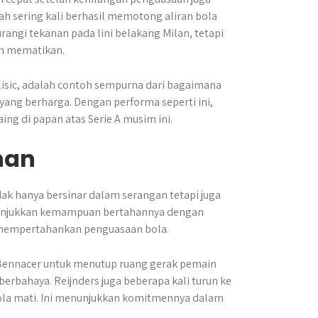
gah sering kali berhasil memotong aliran bola
angi tekanan pada lini belakang Milan, tetapi
an mematikan.
ulisic, adalah contoh sempurna dari bagaimana
yang berharga. Dengan performa seperti ini,
g di papan atas Serie A musim ini.
nan
dak hanya bersinar dalam serangan tetapi juga
nunjukkan kemampuan bertahannya dengan
 mempertahankan penguasaan bola.
 Bennacer untuk menutup ruang gerak pemain
rbahaya. Reijnders juga beberapa kali turun ke
ola mati. Ini menunjukkan komitmennya dalam