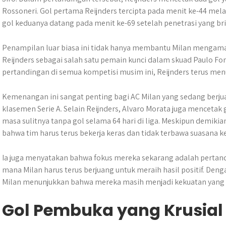
Rossoneri. Gol pertama Reijnders tercipta pada menit ke-44 me
gol keduanya datang pada menit ke-69 setelah penetrasi yang br
Penampilan luar biasa ini tidak hanya membantu Milan mengaman
Reijnders sebagai salah satu pemain kunci dalam skuad Paulo Fon
pertandingan di semua kompetisi musim ini, Reijnders terus menu
Kemenangan ini sangat penting bagi AC Milan yang sedang berju
klasemen Serie A. Selain Reijnders, Alvaro Morata juga menceta
masa sulitnya tanpa gol selama 64 hari di liga. Meskipun demiki
bahwa tim harus terus bekerja keras dan tidak terbawa suasana
Ia juga menyatakan bahwa fokus mereka sekarang adalah pertan
mana Milan harus terus berjuang untuk meraih hasil positif. Deng
Milan menunjukkan bahwa mereka masih menjadi kekuatan yang har
Gol Pembuka yang Krusial