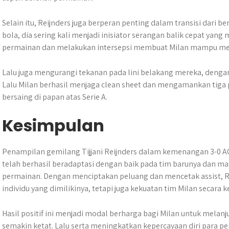
Selain itu, Reijnders juga berperan penting dalam transisi dari 
bola, dia sering kali menjadi inisiator serangan balik cepat 
permainan dan melakukan intersepsi membuat Milan mampu me
Lalu juga mengurangi tekanan pada lini belakang mereka, dengan k
Lalu Milan berhasil menjaga clean sheet dan mengamankan tiga 
bersaing di papan atas Serie A.
Kesimpulan
Penampilan gemilang Tijjani Reijnders dalam kemenangan 3-0 A
telah berhasil beradaptasi dengan baik pada tim barunya dan m
permainan. Dengan menciptakan peluang dan mencetak assist, R
individu yang dimilikinya, tetapi juga kekuatan tim Milan secara 
Hasil positif ini menjadi modal berharga bagi Milan untuk mel
semakin ketat. Lalu serta meningkatkan kepercayaan diri para 