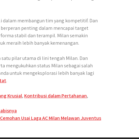
oli dalam membangun tim yang kompetitif. Dan
t berperan penting dalam mencapai target
orma stabil dan terampil. Milan semakin
tuk meraih lebih banyak kemenangan.
 satu pilar utama di lini tengah Milan. Dan
rta mengukuhkan status Milan sebagai salah
anda untuk mengeksplorasi lebih banyak lagi
tat
.
ng Krusial
,
Kontribusi dalam Pertahanan
,
Habisnya
 Cemohan Usai Laga AC Milan Melawan Juventus