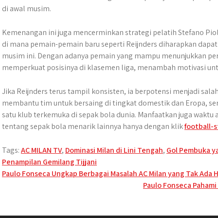
di awal musim.
Kemenangan ini juga mencerminkan strategi pelatih Stefano Pi
di mana pemain-pemain baru seperti Reijnders diharapkan dapa
musim ini. Dengan adanya pemain yang mampu menunjukkan perf
memperkuat posisinya di klasemen liga, menambah motivasi un
Jika Reijnders terus tampil konsisten, ia berpotensi menjadi salah
membantu tim untuk bersaing di tingkat domestik dan Eropa, se
satu klub terkemuka di sepak bola dunia. Manfaatkan juga waktu 
tentang sepak bola menarik lainnya hanya dengan klik
football-s
Tags:
AC MILAN TV
,
Dominasi Milan di Lini Tengah
,
Gol Pembuka ya
Penampilan Gemilang Tijjani
Post
Paulo Fonseca Ungkap Berbagai Masalah AC Milan yang Tak Ada 
Paulo Fonseca Pahami
navigation