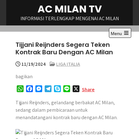
Skip
AC MILAN TV
to
content
INFORMASI TERLENGKAP MENGENAI AC MILAN
Menu
Open
Tijjani Reijnders Segera Teken
the
main
Kontrak Baru Dengan AC Milan
menu
11/19/2024
LIGA ITALIA
bagikan
W
F
M
T
S
L
X
Share
h
a
e
e
k
i
a
c
s
l
y
n
Tijjani Reijnders, gelandang berbakat AC Milan,
t
e
s
e
p
e
sedang dalam pembicaraan untuk
s
b
e
g
e
menandatangani kontrak baru dengan AC Milan.
A
o
n
r
p
o
g
a
p
k
e
m