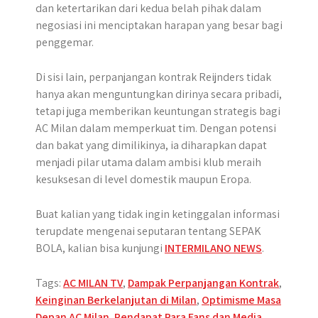
dan ketertarikan dari kedua belah pihak dalam
negosiasi ini menciptakan harapan yang besar bagi
penggemar.
Di sisi lain, perpanjangan kontrak Reijnders tidak
hanya akan menguntungkan dirinya secara pribadi,
tetapi juga memberikan keuntungan strategis bagi
AC Milan dalam memperkuat tim. Dengan potensi
dan bakat yang dimilikinya, ia diharapkan dapat
menjadi pilar utama dalam ambisi klub meraih
kesuksesan di level domestik maupun Eropa.
Buat kalian yang tidak ingin ketinggalan informasi
terupdate mengenai seputaran tentang SEPAK
BOLA, kalian bisa kunjungi
INTERMILANO NEWS
.
Tags:
AC MILAN TV
,
Dampak Perpanjangan Kontrak
,
Keinginan Berkelanjutan di Milan
,
Optimisme Masa
Depan AC Milan
,
Pendapat Para Fans dan Media
,