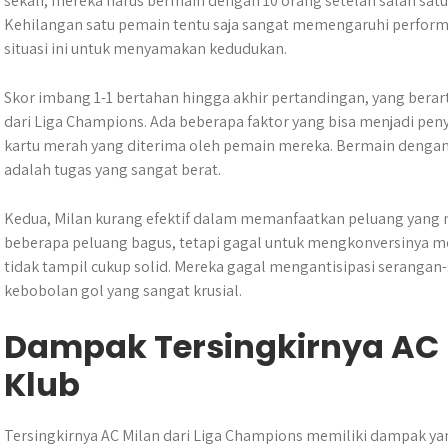
sekali, mereka harus bermain dengan 10 orang setelah salah sa
Kehilangan satu pemain tentu saja sangat memengaruhi perfor
situasi ini untuk menyamakan kedudukan.
Skor imbang 1-1 bertahan hingga akhir pertandingan, yang berarti
dari Liga Champions. Ada beberapa faktor yang bisa menjadi pen
kartu merah yang diterima oleh pemain mereka. Bermain dengan
adalah tugas yang sangat berat.
Kedua, Milan kurang efektif dalam memanfaatkan peluang yang
beberapa peluang bagus, tetapi gagal untuk mengkonversinya menj
tidak tampil cukup solid. Mereka gagal mengantisipasi seranga
kebobolan gol yang sangat krusial.
Dampak Tersingkirnya AC 
Klub
Tersingkirnya AC Milan dari Liga Champions memiliki dampak yang