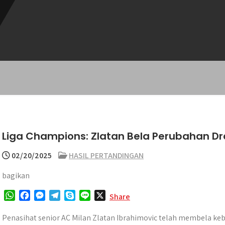
Liga Champions: Zlatan Bela Perubahan Dras
02/20/2025
HASIL PERTANDINGAN
bagikan
W
F
M
T
S
L
X
Share
h
a
e
e
k
i
a
c
s
l
y
n
Penasihat senior AC Milan Zlatan Ibrahimovic telah membela kebi