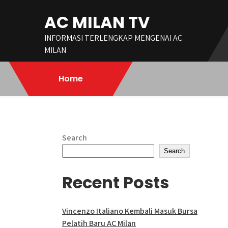
Skip
AC MILAN TV
to
content
INFORMASI TERLENGKAP MENGENAI AC
MILAN
Home
Search
Search
Recent Posts
Vincenzo Italiano Kembali Masuk Bursa
Pelatih Baru AC Milan