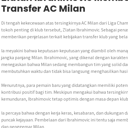
Transfer AC Milan
Di tengah kekecewaan atas tersingkirnya AC Milan dari Liga Cha
tokoh penting di klub tersebut, Zlatan Ibrahimovic. Sebagai pena
memberikan penjelasan terkait kebijakan transfer klub yang bela
Ia meyakini bahwa keputusan-keputusan yang diambil oleh manaj
jangka panjang Milan. Ibrahimovic, yang dikenal dengan karaktern
menegaskan bahwa Milan sedang membangun tim yang solid dan 
membutuhkan waktu dan tidak bisa langsung menghasilkan hasil
Menurutnya, para pemain baru yang didatangkan memiliki pote
kontribusi positif bagi tim. Meskipun mengakui bahwa tersingkir
kemunduran, Ibrahimovic tetap optimis dengan masa depan klub
Ia percaya bahwa dengan kerja keras, kesabaran, dan dukungan 
puncak kejayaan. Pembelaan dari Ibrahimovic ini tentu saja me
dan penggemar Milan.