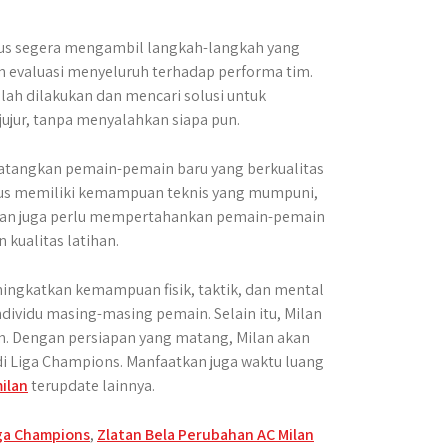
rus segera mengambil langkah-langkah yang
n evaluasi menyeluruh terhadap performa tim.
lah dilakukan dan mencari solusi untuk
 jujur, tanpa menyalahkan siapa pun.
atangkan pemain-pemain baru yang berkualitas
rus memiliki kemampuan teknis yang mumpuni,
Milan juga perlu mempertahankan pemain-pemain
 kualitas latihan.
ningkatkan kemampuan fisik, taktik, dan mental
dividu masing-masing pemain. Selain itu, Milan
in. Dengan persiapan yang matang, Milan akan
i Liga Champions. Manfaatkan juga waktu luang
milan
terupdate lainnya.
ga Champions
,
Zlatan Bela Perubahan AC Milan