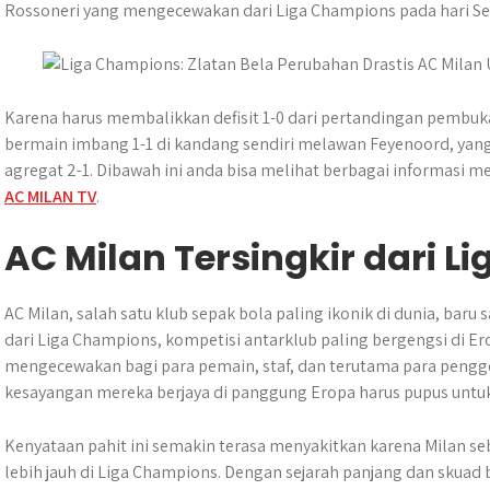
t
e
s
e
p
e
Rossoneri yang mengecewakan dari Liga Champions pada hari Se
s
b
e
g
e
A
o
n
r
p
o
g
a
p
k
e
m
Karena harus membalikkan defisit 1-0 dari pertandingan pembuk
r
bermain imbang 1-1 di kandang sendiri melawan Feyenoord, yang 
agregat 2-1. Dibawah ini anda bisa melihat berbagai informasi m
AC MILAN TV
.
AC Milan Tersingkir dari 
AC Milan, salah satu klub sepak bola paling ikonik di dunia, baru
dari Liga Champions, kompetisi antarklub paling bergengsi di Ero
mengecewakan bagi para pemain, staf, dan terutama para pengge
kesayangan mereka berjaya di panggung Eropa harus pupus untu
Kenyataan pahit ini semakin terasa menyakitkan karena Milan s
lebih jauh di Liga Champions. Dengan sejarah panjang dan skuad