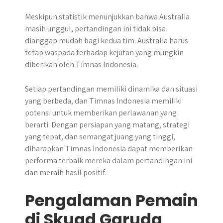
Meskipun statistik menunjukkan bahwa Australia
masih unggul, pertandingan ini tidak bisa
dianggap mudah bagi kedua tim. Australia harus
tetap waspada terhadap kejutan yang mungkin
diberikan oleh Timnas Indonesia.
Setiap pertandingan memiliki dinamika dan situasi
yang berbeda, dan Timnas Indonesia memiliki
potensi untuk memberikan perlawanan yang
berarti. Dengan persiapan yang matang, strategi
yang tepat, dan semangat juang yang tinggi,
diharapkan Timnas Indonesia dapat memberikan
performa terbaik mereka dalam pertandingan ini
dan meraih hasil positif.
Pengalaman Pemain
di Skuad Garuda