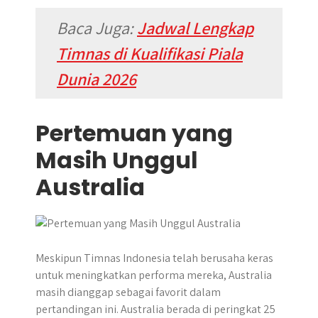
Baca Juga:
Jadwal Lengkap
Timnas di Kualifikasi Piala
Dunia 2026
Pertemuan yang
Masih Unggul
Australia
Meskipun Timnas Indonesia telah berusaha keras
untuk meningkatkan performa mereka, Australia
masih dianggap sebagai favorit dalam
pertandingan ini. Australia berada di peringkat 25