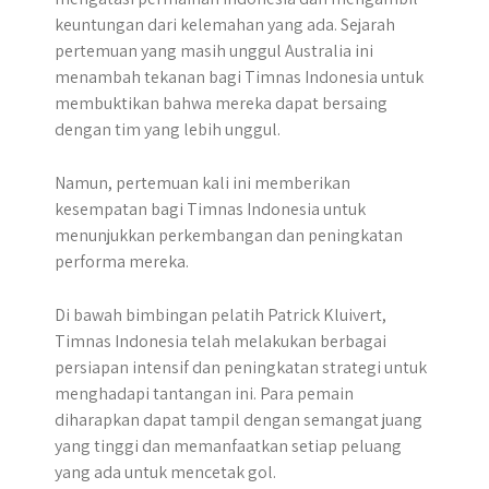
keuntungan dari kelemahan yang ada. Sejarah
pertemuan yang masih unggul Australia ini
menambah tekanan bagi Timnas Indonesia untuk
membuktikan bahwa mereka dapat bersaing
dengan tim yang lebih unggul.
Namun, pertemuan kali ini memberikan
kesempatan bagi Timnas Indonesia untuk
menunjukkan perkembangan dan peningkatan
performa mereka.
Di bawah bimbingan pelatih Patrick Kluivert,
Timnas Indonesia telah melakukan berbagai
persiapan intensif dan peningkatan strategi untuk
menghadapi tantangan ini. Para pemain
diharapkan dapat tampil dengan semangat juang
yang tinggi dan memanfaatkan setiap peluang
yang ada untuk mencetak gol.