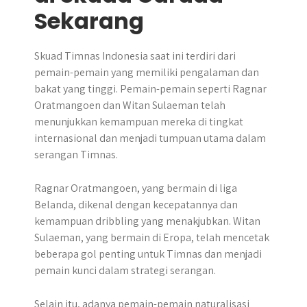
Sekarang
Skuad Timnas Indonesia saat ini terdiri dari
pemain-pemain yang memiliki pengalaman dan
bakat yang tinggi. Pemain-pemain seperti Ragnar
Oratmangoen dan Witan Sulaeman telah
menunjukkan kemampuan mereka di tingkat
internasional dan menjadi tumpuan utama dalam
serangan Timnas.
Ragnar Oratmangoen, yang bermain di liga
Belanda, dikenal dengan kecepatannya dan
kemampuan dribbling yang menakjubkan. Witan
Sulaeman, yang bermain di Eropa, telah mencetak
beberapa gol penting untuk Timnas dan menjadi
pemain kunci dalam strategi serangan.
Selain itu, adanya pemain-pemain naturalisasi