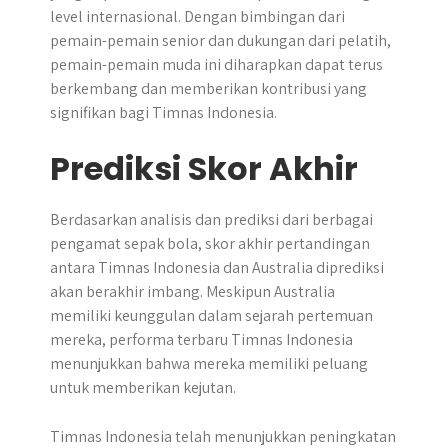
level internasional. Dengan bimbingan dari
pemain-pemain senior dan dukungan dari pelatih,
pemain-pemain muda ini diharapkan dapat terus
berkembang dan memberikan kontribusi yang
signifikan bagi Timnas Indonesia.
Prediksi Skor Akhir
Berdasarkan analisis dan prediksi dari berbagai
pengamat sepak bola, skor akhir pertandingan
antara Timnas Indonesia dan Australia diprediksi
akan berakhir imbang. Meskipun Australia
memiliki keunggulan dalam sejarah pertemuan
mereka, performa terbaru Timnas Indonesia
menunjukkan bahwa mereka memiliki peluang
untuk memberikan kejutan.
Timnas Indonesia telah menunjukkan peningkatan