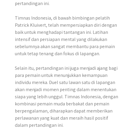
pertandingan ini.
Timnas Indonesia, di bawah bimbingan pelatih
Patrick Kluivert, telah mempersiapkan diri dengan
baik untuk menghadapi tantangan ini. Latihan
intensif dan persiapan mental yang dilakukan
sebelumnya akan sangat membantu para pemain
untuk tetap tenang dan fokus di lapangan.
Selain itu, pertandingan ini juga menjadi ajang bagi
para pemain untuk menunjukkan kemampuan
individu mereka. Duel satu lawan satu di lapangan
akan menjadi momen penting dalam menentukan
siapa yang lebih unggul. Timnas Indonesia, dengan
kombinasi pemain muda berbakat dan pemain
berpengalaman, diharapkan dapat memberikan
perlawanan yang kuat dan meraih hasil positif
dalam pertandingan ini.