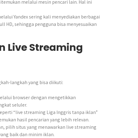
itemukan melalui mesin pencari lain. Hal ini
elalui Yandex sering kali menyediakan berbagai
a Full HD, sehingga pengguna bisa menyesuaikan
 Live Streaming
kah-langkah yang bisa diikuti:
melalui browser dengan mengetikkan
gkat seluler.
eperti “live streaming Liga Inggris tanpa iklan”
emukan hasil pencarian yang lebih relevan.
an, pilih situs yang menawarkan live streaming
yang baik dan minim iklan.