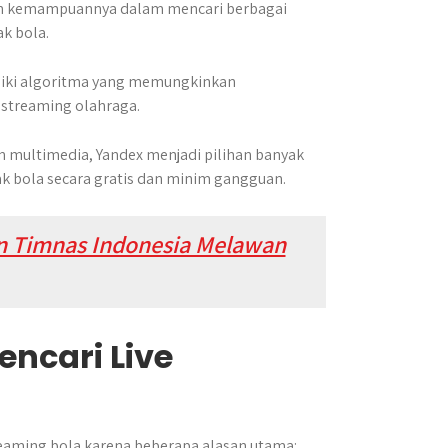
alah kemampuannya dalam mencari berbagai
k bola.
iliki algoritma yang memungkinkan
streaming olahraga.
 multimedia, Yandex menjadi pilihan banyak
k bola secara gratis dan minim gangguan.
an Timnas Indonesia Melawan
ncari Live
treaming bola karena beberapa alasan utama: