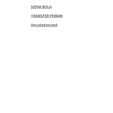
SEPAK BOLA
TRANSFER PEMAIN
Uncategorized