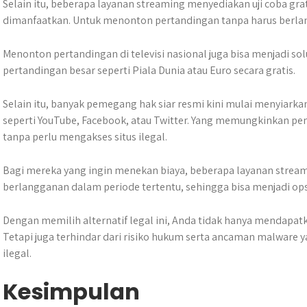
Selain itu, beberapa layanan streaming menyediakan uji coba grat
dimanfaatkan. Untuk menonton pertandingan tanpa harus berla
Menonton pertandingan di televisi nasional juga bisa menjadi so
pertandingan besar seperti Piala Dunia atau Euro secara gratis.
Selain itu, banyak pemegang hak siar resmi kini mulai menyiarka
seperti YouTube, Facebook, atau Twitter. Yang memungkinkan p
tanpa perlu mengakses situs ilegal.
Bagi mereka yang ingin menekan biaya, beberapa layanan strea
berlangganan dalam periode tertentu, sehingga bisa menjadi opsi
Dengan memilih alternatif legal ini, Anda tidak hanya mendap
Tetapi juga terhindar dari risiko hukum serta ancaman malware ya
ilegal.
Kesimpulan