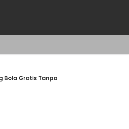
g Bola Gratis Tanpa