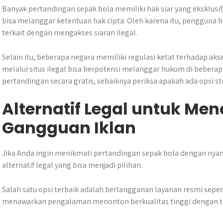
Banyak pertandingan sepak bola memiliki hak siar yang eksklusi
bisa melanggar ketentuan hak cipta. Oleh karena itu, pengguna 
terkait dengan mengakses siaran ilegal.
Selain itu, beberapa negara memiliki regulasi ketat terhadap a
melalui situs ilegal bisa berpotensi melanggar hukum di beberap
pertandingan secara gratis, sebaiknya periksa apakah ada opsi st
Alternatif Legal untuk Me
Gangguan Iklan
Jika Anda ingin menikmati pertandingan sepak bola dengan nya
alternatif legal yang bisa menjadi pilihan.
Salah satu opsi terbaik adalah berlangganan layanan resmi sepert
menawarkan pengalaman menonton berkualitas tinggi dengan ta