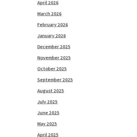
April 2026
March 2026
February 2026
January 2026
December 2025
November 2025
October 2025
September 2025
August 2025
July 2025
June 2025
May 2025
April 2025