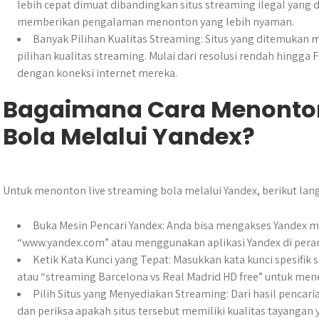
lebih cepat dimuat dibandingkan situs streaming ilegal yang d
memberikan pengalaman menonton yang lebih nyaman.
Banyak Pilihan Kualitas Streaming: Situs yang ditemukan m
pilihan kualitas streaming. Mulai dari resolusi rendah hingg
dengan koneksi internet mereka.
Bagaimana Cara Menonton
Bola Melalui Yandex?
Untuk menonton live streaming bola melalui Yandex, berikut lang
Buka Mesin Pencari Yandex: Anda bisa mengakses Yandex 
“www.yandex.com” atau menggunakan aplikasi Yandex di peran
Ketik Kata Kunci yang Tepat: Masukkan kata kunci spesifik s
atau “streaming Barcelona vs Real Madrid HD free” untuk men
Pilih Situs yang Menyediakan Streaming: Dari hasil pencari
dan periksa apakah situs tersebut memiliki kualitas tayangan 