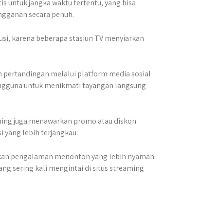
is untuk jangka waktu tertentu, yang bisa
ngganan secara penuh.
lusi, karena beberapa stasiun TV menyiarkan
n pertandingan melalui platform media sosial
engguna untuk menikmati tayangan langsung
ming juga menawarkan promo atau diskon
 yang lebih terjangkau.
atkan pengalaman menonton yang lebih nyaman.
ng sering kali mengintai di situs streaming