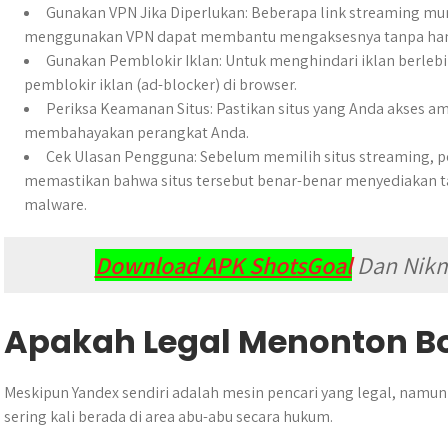
Gunakan VPN Jika Diperlukan: Beberapa link streaming mung
menggunakan VPN dapat membantu mengaksesnya tanpa ha
Gunakan Pemblokir Iklan: Untuk menghindari iklan berleb
pemblokir iklan (ad-blocker) di browser.
Periksa Keamanan Situs: Pastikan situs yang Anda akses
membahayakan perangkat Anda.
Cek Ulasan Pengguna: Sebelum memilih situs streaming, pe
memastikan bahwa situs tersebut benar-benar menyediakan 
malware.
Download APK ShotsGoal
Dan Nikma
Apakah Legal Menonton Bo
Meskipun Yandex sendiri adalah mesin pencari yang legal, namun
sering kali berada di area abu-abu secara hukum.