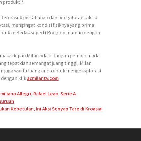
n produktif.
i, termasuk pertahanan dan pengaturan taktik
asi, mengingat kondisi fisiknya yang prima
r untuk meledak seperti Ronaldo, namun dengan
a masa depan Milan ada di tangan pemain muda
ang tepat dan semangat juang tinggi, Milan
n juga waktu luang anda untuk mengeksplorasi
a dengan klik
acmilantv.com
.
miliano Allegri
,
Rafael Leao
,
Serie A
rburuan
ukan Kebetulan, Ini Aksi Senyap Tare di Kroasia!