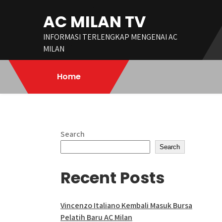
Skip
AC MILAN TV
to
content
INFORMASI TERLENGKAP MENGENAI AC
MILAN
Home
Search
Search
Recent Posts
Vincenzo Italiano Kembali Masuk Bursa
Pelatih Baru AC Milan