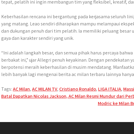
tepat, pelatih ini ingin membangun tim yang fleksibel, kreatif, da
Keberhasilan rencana ini bergantung pada kerjasama seluruh lin
yang matang. Leao sendiri diharapkan mampu melampaui ekspekt
dan dukungan penuh dari tim pelatih. Ia memiliki peluang besa
gaya dan karakter sendiri yang unik.
“Ini adalah langkah besar, dan semua pihak harus percaya bahw
berbakat ini,” ujar Allegri penuh keyakinan. Dengan pendekatan y
berpotensi meraih keberhasilan di musim mendatang. Manfaatka
lebih banyak lagi mengenai berita ac milan terbaru lainnya hany
Tags:
AC Milan
,
AC MILAN TV
,
Cristiano Ronaldo
,
LIGA ITALIA
,
Massi
Post
Batal Dapatkan Nicolas Jackson, AC Milan Resmi Mundur dari Pe
Modric ke Milan B
navigation