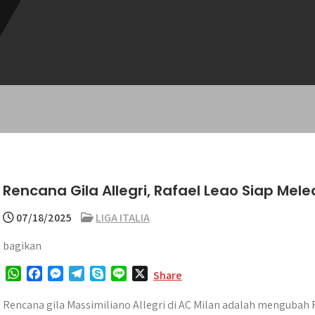
Rencana Gila Allegri, Rafael Leao Siap Mel
07/18/2025
LIGA ITALIA
bagikan
W
F
M
T
S
L
X
Share
h
a
e
e
k
i
a
c
s
l
y
n
Rencana gila Massimiliano Allegri di AC Milan adalah mengubah